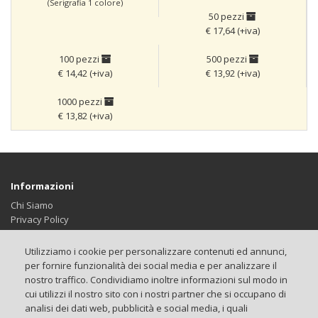
(Serigrafia 1 colore)
50 pezzi
€ 17,64 (+iva)
100 pezzi
500 pezzi
€ 14,42 (+iva)
€ 13,92 (+iva)
1000 pezzi
€ 13,82 (+iva)
Informazioni
Chi Siamo
Privacy Policy
Termini & Condizioni
Impostazione Cookie
Utilizziamo i cookie per personalizzare contenuti ed annunci,
per fornire funzionalità dei social media e per analizzare il
Servizio Clienti
nostro traffico. Condividiamo inoltre informazioni sul modo in
Contattaci
cui utilizzi il nostro sito con i nostri partner che si occupano di
Brand
analisi dei dati web, pubblicità e social media, i quali