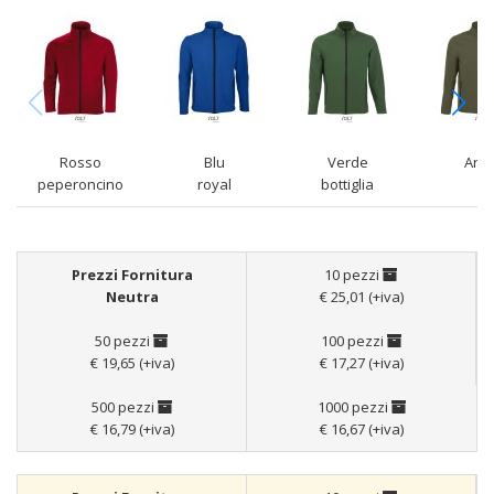
Rosso
Blu
Verde
Arm
peperoncino
royal
bottiglia
Prezzi Fornitura
10 pezzi
Neutra
€ 25,01 (+iva)
50 pezzi
100 pezzi
€ 19,65 (+iva)
€ 17,27 (+iva)
500 pezzi
1000 pezzi
€ 16,79 (+iva)
€ 16,67 (+iva)