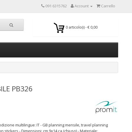
091 6315762
Account
Carrello
0 articolo(i) - € 0,00
ILE PB326
izione multilingue: IT - GB planning mensile, travel planning
on stickers - Dimensioni: cm 9x14 ca (chiuso) - Materiale: