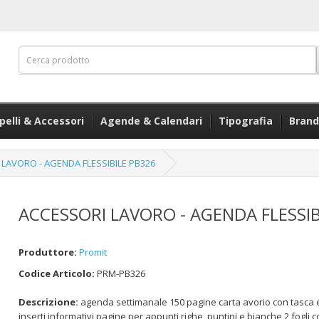
pelli & Accessori
Agende & Calendari
Tipografia
Brand
LAVORO - AGENDA FLESSIBILE PB326
ACCESSORI LAVORO - AGENDA FLESSIB
Produttore:
Promit
Codice Articolo:
PRM-PB326
Descrizione:
agenda settimanale 150 pagine carta avorio con tasca ed
inserti informativi pagine per appunti righe, puntini e bianche 2 fogli c