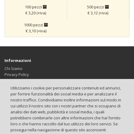
100 pezzi
500 pezzi
€ 3,20 (+iva)
€ 3,12 (+iva)
1000 pezzi
€ 3,10 (+iva)
Informazioni
Chi Siamo
Privacy Policy
Termini & Condizioni
Impostazione Cookie
Utilizziamo i cookie per personalizzare contenuti ed annunci,
per fornire funzionalità dei social media e per analizzare il
Servizio Clienti
nostro traffico. Condividiamo inoltre informazioni sul modo in
Contattaci
cui utilizzi il nostro sito con i nostri partner che si occupano di
Brand
analisi dei dati web, pubblicità e social media, i quali
Il tuo Account
potrebbero combinarle con altre informazioni che hai fornito
loro o che hanno raccolto dal tuo utilizzo dei loro servizi. Se
Il tuo Account
prosegui nella navigazione di questo sito acconsenti
I tuoi Ordini