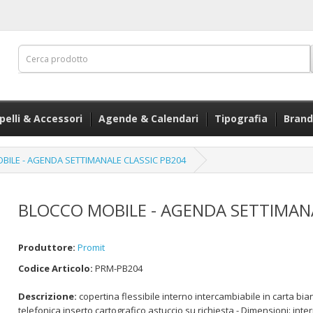
pelli & Accessori
Agende & Calendari
Tipografia
Brand
BILE - AGENDA SETTIMANALE CLASSIC PB204
BLOCCO MOBILE - AGENDA SETTIMANA
Produttore:
Promit
Codice Articolo:
PRM-PB204
Descrizione:
copertina flessibile interno intercambiabile in carta bia
telefonica inserto cartografico astuccio su richiesta - Dimensioni: int