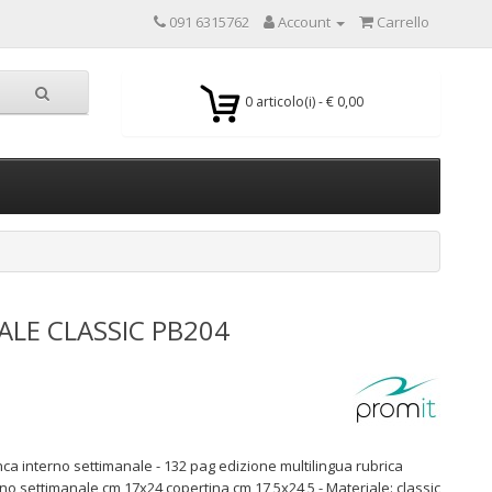
091 6315762
Account
Carrello
0 articolo(i) - € 0,00
LE CLASSIC PB204
nca interno settimanale - 132 pag edizione multilingua rubrica
erno settimanale cm 17x24 copertina cm 17,5x24,5 - Materiale: classic